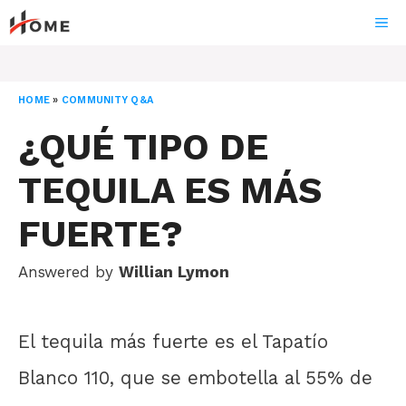
Skip
ME
to
content
HOME
»
COMMUNITY Q&A
¿QUÉ TIPO DE
TEQUILA ES MÁS
FUERTE?
Answered by
Willian Lymon
El tequila más fuerte es el Tapatío
Blanco 110, que se embotella al 55% de